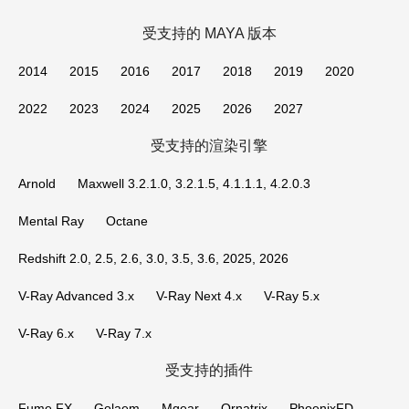
受支持的 MAYA 版本
2014
2015
2016
2017
2018
2019
2020
2022
2023
2024
2025
2026
2027
受支持的渲染引擎
Arnold
Maxwell 3.2.1.0, 3.2.1.5, 4.1.1.1, 4.2.0.3
Mental Ray
Octane
Redshift 2.0, 2.5, 2.6, 3.0, 3.5, 3.6, 2025, 2026
V-Ray Advanced 3.x
V-Ray Next 4.x
V-Ray 5.x
V-Ray 6.x
V-Ray 7.x
受支持的插件
Fume FX
Golaem
Mgear
Ornatrix
PhoenixFD