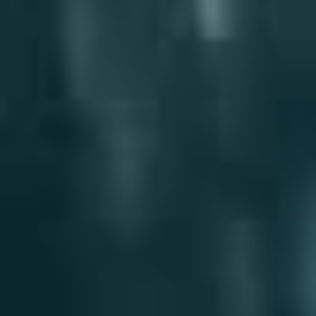
技术支持贴
2017
Redshift
TeamManager
2016
Arnold
Octane
Mental Ray
Maxwell
Modo
Softimage
LightWave