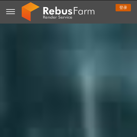
登录
3D ARTIST OF THE YEAR
我的REBUS
技术支持贴
开始使用
3D 软件
比赛
社区
支持
价格
显示话题贴
ControlCenter
2023
Creative 3D Lab. Challenge
博客
常见问题解答
价格和折扣
3ds Max
快速入门指南
新话题贴
付款
2022
Architecture 3D Challenge
比赛
使用指南
费用计算器
Cinema 4D
下载软件
无限渲染服务
2021
Memories Challenge
RebusArt
教程
租期内不限时渲染设备租用
Maya
TeamManager
工作
2020
Summer Vibes 3D Challenge
Making-ofs
联系支持人员
Blender
支付历史
2019
3D Artist of the Month
保密协议
V-Ray
编辑个人资料
2018
3D Artist of the Year
Corona