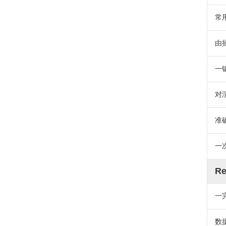
常
由
一
对
准
一
Re
一
数