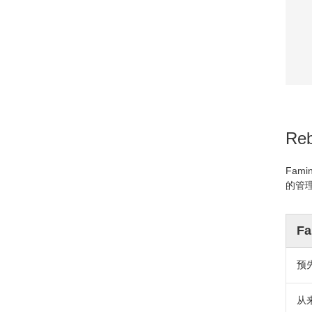
Re
Fam
的管
Fa
预
从