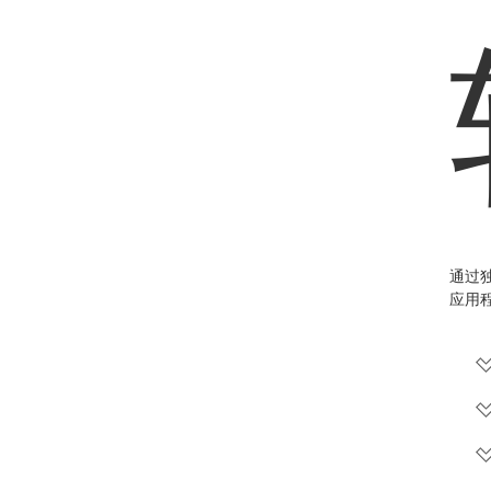
通过独
应用