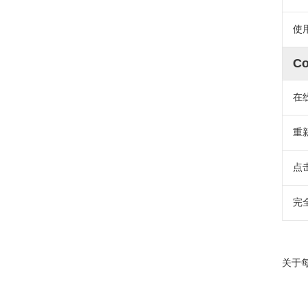
使
Co
在
重
点
完
关于