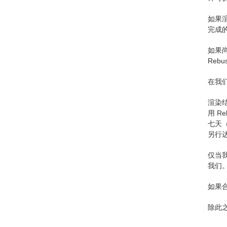
如果
完成
如果尚
Reb
在我们
渲染结果
用 R
七天
另行
仅当
我们
如果
除此