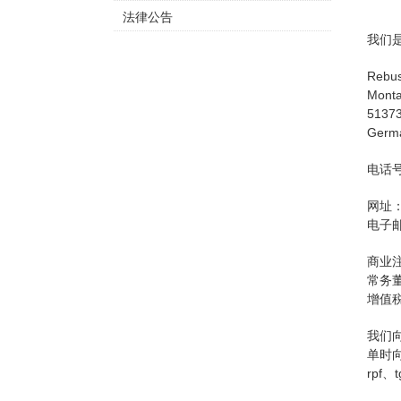
法律公告
我们
Rebu
Monta
51373
Germ
电话号码
网址：ht
电子
商业注
常务董事
增值税识
我们
单时
rpf