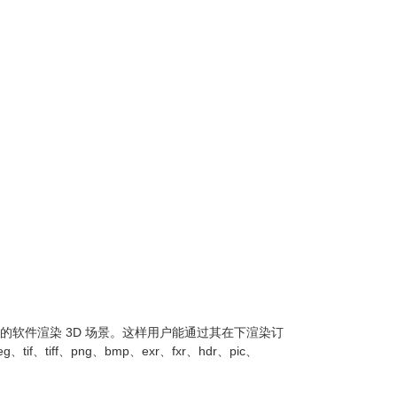
的软件渲染 3D 场景。这样用户能通过其在下渲染订
tif、tiff、png、bmp、exr、fxr、hdr、pic、