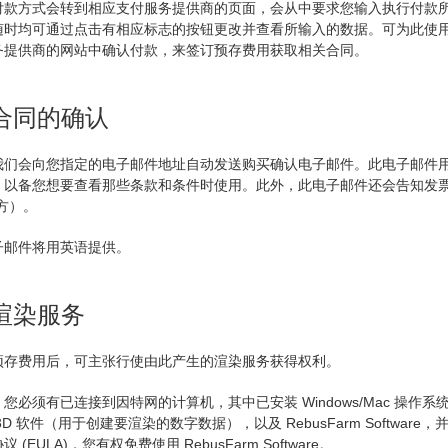
付款方式会转到相应支付服务提供商的页面，会从中要求您输入执行付款
随时均可通过点击有相应标志的按钮更改并查看所输入的数据。可为此使
务提供商的网站中确认付款，来签订预存费用获取相关合同。
 合同的确认
我们会向您指定的电子邮件地址自动发送购买确认电子邮件。此电子邮件
，以备您想要查看那些条款和条件时使用。此外，此电子邮件还会告知发票
方）。
子邮件将用英语提供。
 渲染服务
预存费用后，可主张行使由此产生的渲染服务获得权利。
您必须有已连接到因特网的计算机，其中已安装 Windows/Mac 操作
3D 软件（用于创建要渲染的数字数据），以及 RebusFarm Softwar
 (EULA)，您有权免费使用 RebusFarm Software。