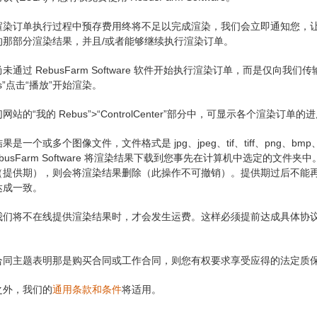
渲染订单执行过程中预存费用终将不足以完成渲染，我们会立即通知您，
的那部分渲染结果，并且/或者能够继续执行渲染订单。
未通过 RebusFarm Software 软件开始执行渲染订单，而是仅向
us”点击“播放”开始渲染。
网站的“我的 Rebus”>“ControlCenter”部分中，可显示各个渲染
是一个或多个图像文件，文件格式是 jpg、jpeg、tif、tiff、png、bmp、exr
ebusFarm Software 将渲染结果下载到您事先在计算机中选定的
（提供期），则会将渲染结果删除（此操作不可撤销）。提供期过后不能
达成一致。
我们将不在线提供渲染结果时，才会发生运费。这样必须提前达成具体协
。
合同主题表明那是购买合同或工作合同，则您有权要求享受应得的法定质
之外，我们的
通用条款和条件
将适用。