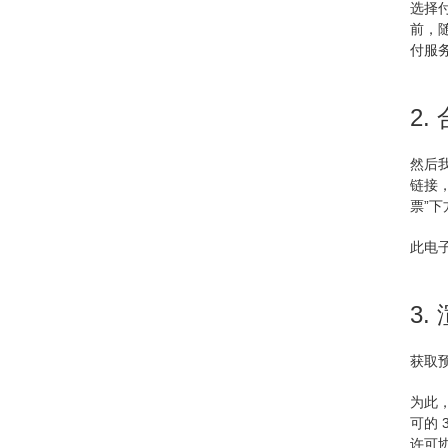
选择
前，
付服
2.
然后
链接
票”下
此电
3.
获取
为此，
可的 
许可协议