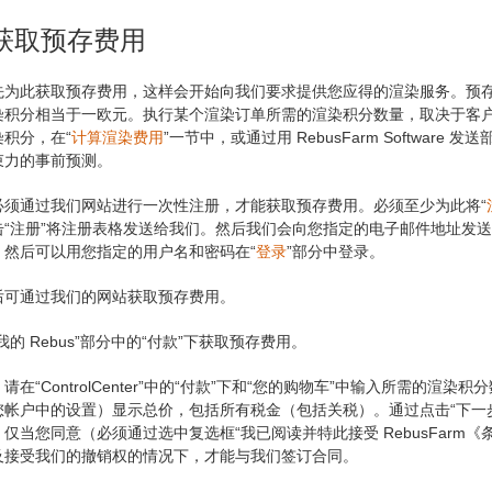
 获取预存费用
先为此获取预存费用，这样会开始向我们要求提供您应得的渲染服务。预存费
染积分相当于一欧元。执行某个渲染订单所需的渲染积分数量，取决于客户提
染积分，在“
计算渲染费用
”一节中，或通过用 RebusFarm Softwar
束力的事前预测。
必须通过我们网站进行一次性注册，才能获取预存费用。必须至少为此将“
击“注册”将注册表格发送给我们。然后我们会向您指定的电子邮件地址发
。然后可以用您指定的用户名和密码在“
登录
”部分中登录。
后可通过我们的网站获取预存费用。
我的 Rebus”部分中的“付款”下获取预存费用。
请在“ControlCenter”中的“付款”下和“您的购物车”中输入所需的
您帐户中的设置）显示总价，包括所有税金（包括关税）。通过点击“下一
仅当您同意（必须通过选中复选框“我已阅读并特此接受 RebusFarm
及接受我们的撤销权的情况下，才能与我们签订合同。