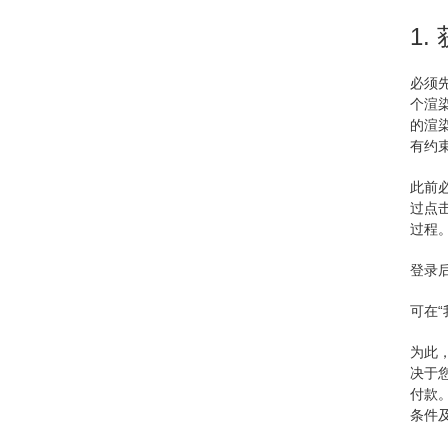
1.
必须
个渲
的渲
有约
此前
过点
过程
登录
可在“
为此，
决于
付款。
条件