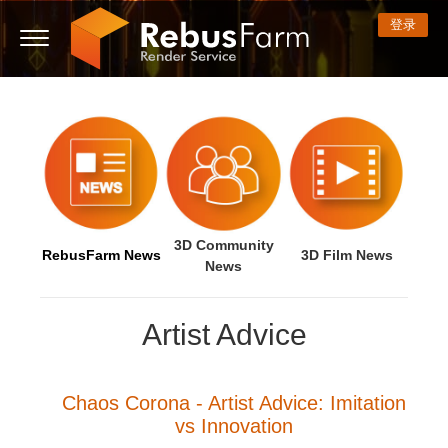
登录
3D ARTIST OF THE YEAR
我的REBUS
技术支持贴
开始使用
3D 软件
比赛
社区
支持
价格
显示话题贴
ControlCenter
2023
Creative 3D Lab. Challenge
博客
常见问题解答
价格和折扣
3ds Max
快速入门指南
新话题贴
付款
2022
Architecture 3D Challenge
比赛
使用指南
费用计算器
Cinema 4D
下载软件
3D Community
RebusFarm News
3D Film News
News
无限渲染服务
2021
Memories Challenge
RebusArt
教程
租期内不限时渲染设备租用
Maya
TeamManager
Artist Advice
工作
2020
Summer Vibes 3D Challenge
Making-ofs
联系支持人员
Blender
支付历史
2019
3D Artist of the Month
保密协议
V-Ray
Chaos Corona - Artist Advice: Imitation
vs Innovation
编辑个人资料
2018
3D Artist of the Year
Corona