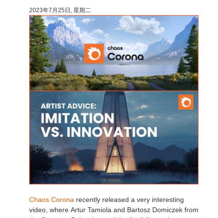
2023年7月25日, 星期二
技术支持贴
2017
Redshift
TeamManager
2016
Arnold
Octane
Mental Ray
Maxwell
Modo
Softimage
LightWave
Chaos Corona
recently released a very interesting
video, where
Artur Tamiola and Bartosz Domiczek from