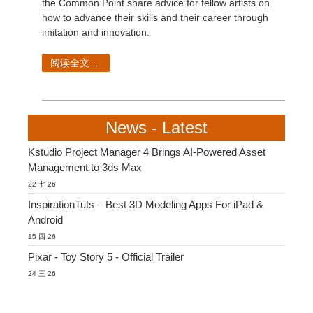
SketchUp
the Common Point share advice for fellow artists on
how to advance their skills and their career through
imitation and innovation.
Rhino
阅读全文...
News - Latest
Kstudio Project Manager 4 Brings AI-Powered Asset
Management to 3ds Max
22 七 26
InspirationTuts – Best 3D Modeling Apps For iPad &
Android
15 四 26
Pixar - Toy Story 5 - Official Trailer
24 三 26