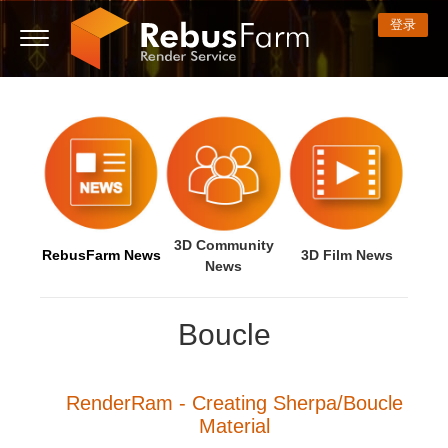
登录
3D ARTIST OF THE YEAR
我的REBUS
技术支持贴
开始使用
3D 软件
比赛
社区
支持
价格
显示话题贴
ControlCenter
2023
Creative 3D Lab. Challenge
博客
常见问题解答
价格和折扣
3ds Max
快速入门指南
新话题贴
付款
2022
Architecture 3D Challenge
比赛
使用指南
费用计算器
Cinema 4D
下载软件
3D Community
RebusFarm News
3D Film News
News
无限渲染服务
2021
Memories Challenge
RebusArt
教程
租期内不限时渲染设备租用
Maya
TeamManager
Boucle
工作
2020
Summer Vibes 3D Challenge
Making-ofs
联系支持人员
Blender
支付历史
2019
3D Artist of the Month
保密协议
V-Ray
RenderRam - Creating Sherpa/Boucle
Material
编辑个人资料
2018
3D Artist of the Year
Corona