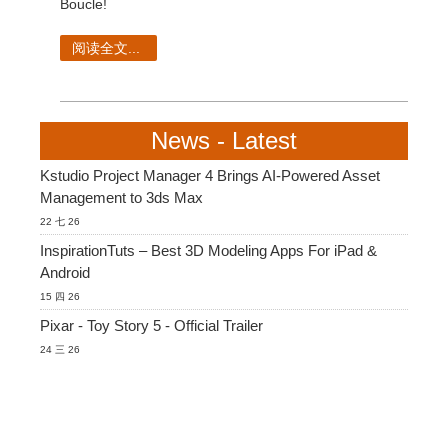
SketchUp
Boucle!
阅读全文...
Rhino
News - Latest
Kstudio Project Manager 4 Brings AI-Powered Asset
Management to 3ds Max
22 七 26
InspirationTuts – Best 3D Modeling Apps For iPad &
Android
15 四 26
Pixar - Toy Story 5 - Official Trailer
24 三 26