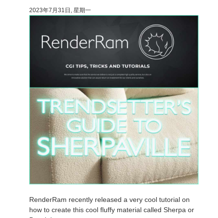
2023年7月31日, 星期一
技术支持贴
2017
Redshift
TeamManager
2016
Arnold
Octane
Mental Ray
Maxwell
Modo
Softimage
LightWave
RenderRam recently released a very cool tutorial on
how to create this cool fluffy material called Sherpa or