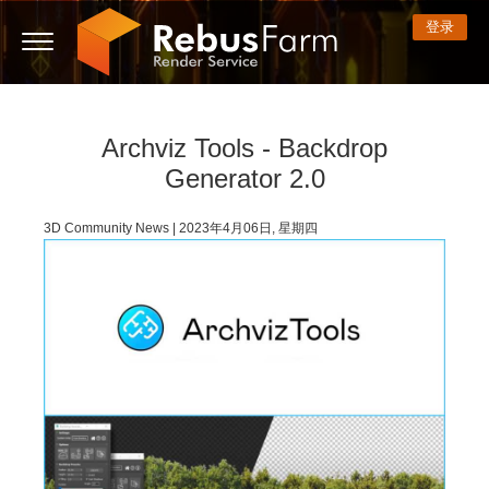
登录
Archviz Tools - Backdrop
3D ARTIST OF THE YEAR
我的REBUS
技术支持贴
开始使用
3D 软件
比赛
社区
支持
价格
Generator 2.0
显示话题贴
ControlCenter
2023
Creative 3D Lab. Challenge
博客
常见问题解答
价格和折扣
3ds Max
快速入门指南
3D Community News | 2023年4月06日, 星期四
新话题贴
付款
2022
Architecture 3D Challenge
比赛
使用指南
费用计算器
Cinema 4D
下载软件
无限渲染服务
2021
Memories Challenge
RebusArt
教程
租期内不限时渲染设备租用
Maya
TeamManager
工作
2020
Summer Vibes 3D Challenge
Making-ofs
联系支持人员
Blender
支付历史
2019
3D Artist of the Month
保密协议
V-Ray
编辑个人资料
2018
3D Artist of the Year
Corona