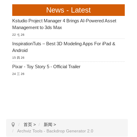
News - Latest
Kstudio Project Manager 4 Brings AI-Powered Asset
Management to 3ds Max
22 七 26
InspirationTuts – Best 3D Modeling Apps For iPad &
Android
15 四 26
Pixar - Toy Story 5 - Official Trailer
24 三 26
首页
>
新闻
>
Archviz Tools - Backdrop Generator 2.0