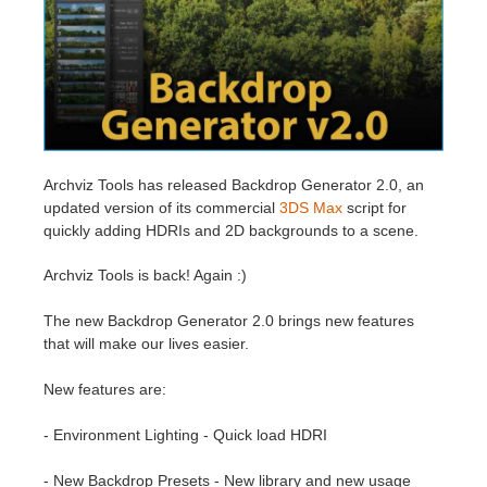
技术支持贴
2017
Redshift
TeamManager
2016
Arnold
Octane
Archviz Tools has released Backdrop Generator 2.0, an
updated version of its commercial
3DS Max
script for
Mental Ray
quickly adding HDRIs and 2D backgrounds to a scene.
Maxwell
Archviz Tools is back! Again :)
The new Backdrop Generator 2.0 brings new features
Modo
that will make our lives easier.
Softimage
New features are:
LightWave
- Environment Lighting - Quick load HDRI
- New Backdrop Presets - New library and new usage