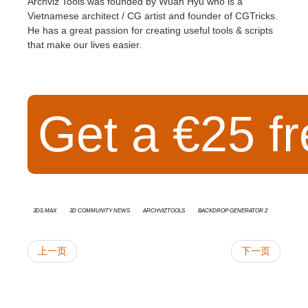
Archviz Tools
was founded by
Wuan Hyu
who is a
Vietnamese architect / CG artist and founder of
CGTricks
.
He has a great passion for creating useful tools & scripts
that make our lives easier.
Get a €25 fr
3ds Max
3D Community News
ArchvizTools
Backdrop Generator 2
上一页
下一页