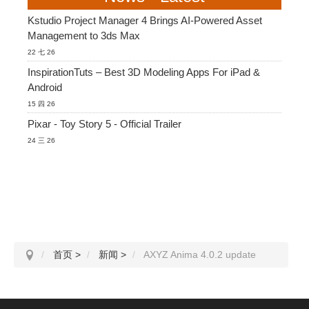
SketchUp
Kstudio Project Manager 4 Brings AI-Powered Asset
Management to 3ds Max
Rhino
22 七 26
InspirationTuts – Best 3D Modeling Apps For iPad &
Android
15 四 26
Pixar - Toy Story 5 - Official Trailer
24 三 26
首页
>
新闻
>
AXYZ Anima 4.0.2 update