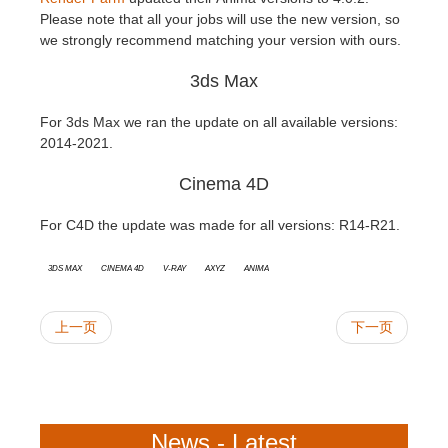
Please note that all your jobs will use the new version, so
we strongly recommend matching your version with ours.
技术支持贴
2017
Redshift
3ds Max
TeamManager
2016
Arnold
For 3ds Max we ran the update on all available versions:
2014-2021.
Octane
Cinema 4D
Mental Ray
For C4D the update was made for all versions: R14-R21.
Maxwell
3ds Max
Cinema 4D
V-Ray
AXYZ
Anima
Modo
上一页
下一页
Softimage
LightWave
News - Latest