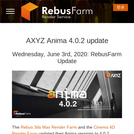
登录
AXYZ Anima 4.0.2 update
3D ARTIST OF THE YEAR
我的REBUS
技术支持贴
开始使用
3D 软件
比赛
社区
支持
价格
Wednesday, June 3rd, 2020: RebusFarm
显示话题贴
ControlCenter
2023
Creative 3D Lab. Challenge
博客
常见问题解答
价格和折扣
3ds Max
快速入门指南
Update
新话题贴
付款
2022
Architecture 3D Challenge
比赛
使用指南
费用计算器
Cinema 4D
下载软件
无限渲染服务
2021
Memories Challenge
RebusArt
教程
租期内不限时渲染设备租用
Maya
TeamManager
工作
2020
Summer Vibes 3D Challenge
Making-ofs
联系支持人员
Blender
支付历史
2019
3D Artist of the Month
保密协议
V-Ray
The
Rebus 3ds Max Render Farm
and the
Cinema 4D
编辑个人资料
2018
3D Artist of the Year
Corona
Render Farm
updated their Anima versions to 4.0.2.